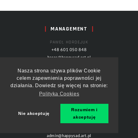
MANAGEMENT
PAWEŁ HORDEJUK
+48 601 050 848
hares@happysad.art.pl
Nasza strona używa plików Cookie
SKLEP
celem zapewnienia poprawności jej
działania. Dowiedz się więcej na stronie:
PIOTR „RODZYN” KRAWCZYK
Polityka Cookies
+48 797 013 128
sklep@happysad.art.pl
Rozumiem i
Nie akceptuję
akceptuję
ADMINISTRATOR
admin@happysad.art.pl