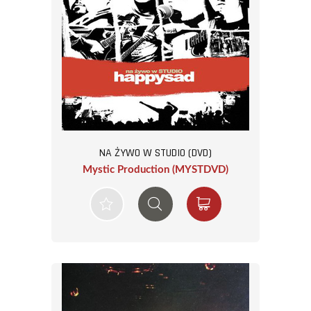
NA ŻYWO W STUDIO (DVD)
Mystic Production (MYSTDVD)